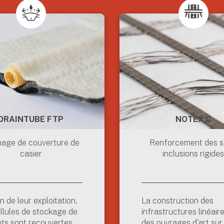
DRAINTUBE FTP
NOTEX C
nage de couverture de
Renforcement des so
casier
inclusions rigides
in de leur exploitation,
La construction des
ellules de stockage de
infrastructures linéair
ts sont recouvertes
des ouvrages d'art sur