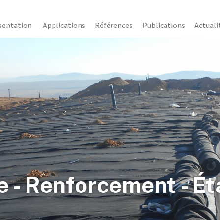
sentation
Applications
Références
Publications
Actuali
e - Renforcement - Ét