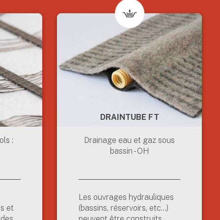
DRAINTUBE FT
ls :
Drainage eau et gaz sous
bassin - OH
Les ouvrages hydrauliques
es et
(bassins, réservoirs, etc...)
 des
peuvent être construits