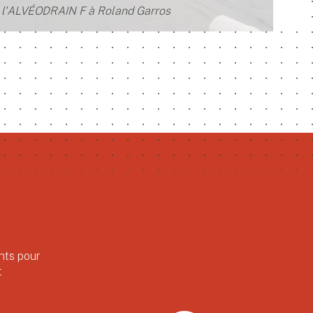
l'ALVÉODRAIN F à Roland Garros
nts pour
t