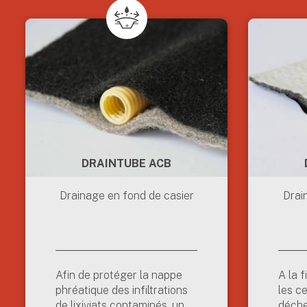
DRAINTUBE ACB
Drainage en fond de casier
Drai
Afin de protéger la nappe
A la f
phréatique des infiltrations
les c
de lixiviats contaminés, un
déche