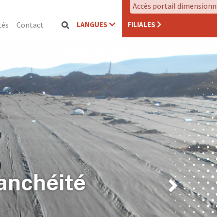
Accès portail dimension
LANGUES
FILIALES
tés
Contact
Next
anchéité